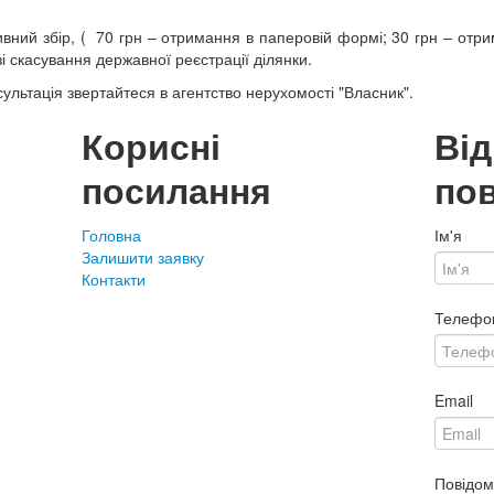
вний збір, ( 70 грн – отримання в паперовій формі; 30 грн – отри
і скасування державної реєстрації ділянки.
ультація звертайтеся в агентство нерухомості "Власник".
Корисні
Ві
посилання
по
Головна
Ім'я
Залишити заявку
Контакти
Телефо
Email
Повідо