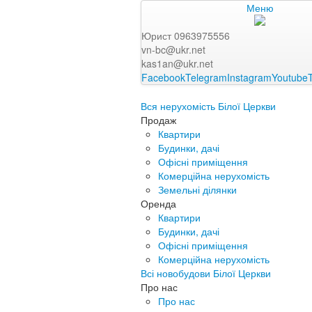
Меню
Юрист 0963975556
vn-bc@ukr.net
kas1an@ukr.net
Facebook
Telegram
Instagram
Youtube
Вся нерухомість Білої Церкви
Продаж
Квартири
Будинки, дачі
Офісні приміщення
Комерційна нерухомість
Земельні ділянки
Оренда
Квартири
Будинки, дачі
Офісні приміщення
Комерційна нерухомість
Всі новобудови Білої Церкви
Про нас
Про нас