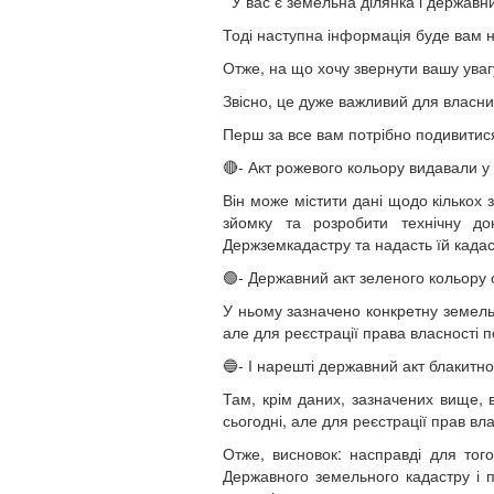
У вас є земельна ділянка і державн
Тоді наступна інформація буде вам н
Отже, на що хочу звернути вашу уваг
Звісно, це дуже важливий для власни
Перш за все вам потрібно подивитис
🔴- Акт рожевого кольору видавали у
Він може містити дані щодо кількох 
зйомку та розробити технічну до
Держземкадастру та надасть їй када
🟢- Державний акт зеленого кольору
У ньому зазначено конкретну земельн
але для реєстрації права власності п
🔵- І нарешті державний акт блакитн
Там, крім даних, зазначених вище, 
сьогодні, але для реєстрації прав вл
Отже, висновок: насправді для тог
Державного земельного кадастру і п