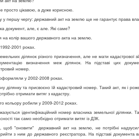
ий акт на землю?
е просто цікавою, а дуже корисною.
у у першу чергу: державний акт на землю ще не гарантує права вла
ка документ, але, є але. Які саме?
я на колір вашого державного акта на землю.
 1992-2001 роках.
земельних ділянок різного призначення, але не мати кадастрової з
кументацію визначення меж ділянок. На підставі цих докуме
стровий номер.
 оформляли у 2002-2008 роках.
у ділянку та присвоєно їй кадастровий номер. Такий акт, як і роже
отрібно отримати витяг з кадастру.
ого кольору робили у 2009-2012 роках.
вказується ідентифікаційний номер власника земельної ділянки. Т
асності так само необхідно отримати витяг із ДЗК.
о, щоб "оновити" державний акт на землю, не потрібні надзусил
рийти з ним до державного реєстратора. На підставі документа 