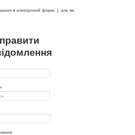
мання в електронній формі. ), але ви
дправити
відомлення
н
млення