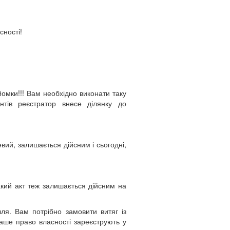
сності!
йомки!!! Вам необхідно виконати таку
нтів реєстратор внесе ділянку до
вий, залишається дійсним і сьогодні,
акий акт теж залишається дійсним на
ля. Вам потрібно замовити витяг із
ваше право власності зареєструють у