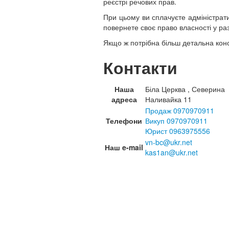
реєстрі речових прав.
При цьому ви сплачуєте адміністрати
повернете своє право власності у раз
Якщо ж потрібна більш детальна конс
Контакти
Наша
Біла Церква , Северина
адреса
Наливайка 11
Продаж 0970970911
Телефони
Викуп 0970970911
Юрист 0963975556
vn-bc@ukr.net
Наш e-mail
kas1an@ukr.net