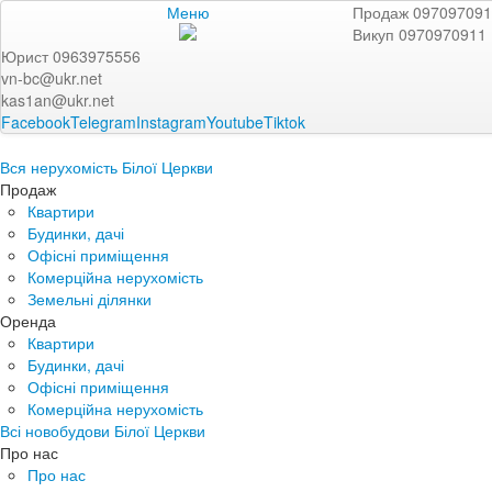
Меню
Продаж 09709709
Викуп 0970970911
Юрист 0963975556
vn-bc@ukr.net
kas1an@ukr.net
Facebook
Telegram
Instagram
Youtube
Tiktok
Вся нерухомість Білої Церкви
Продаж
Квартири
Будинки, дачі
Офісні приміщення
Комерційна нерухомість
Земельні ділянки
Оренда
Квартири
Будинки, дачі
Офісні приміщення
Комерційна нерухомість
Всі новобудови Білої Церкви
Про нас
Про нас