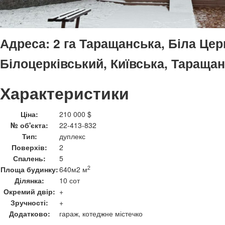
Адреса:
2 га Таращанська, Біла Цер
Білоцерківський, Київська, Тараща
Характеристики
Ціна:
210 000 $
№ об'єкта:
22-413-832
Тип:
дуплекс
Поверхів:
2
Спалень:
5
2
Площа будинку:
640м2 м
Ділянка:
10 сот
Окремий двір:
+
Зручності:
+
Додатково:
гараж, котеджне містечко