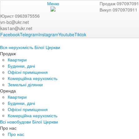
Меню
Продаж 09709709
Викуп 0970970911
Юрист 0963975556
vn-bc@ukr.net
kas1an@ukr.net
Facebook
Telegram
Instagram
Youtube
Tiktok
Вся нерухомість Білої Церкви
Продаж
Квартири
Будинки, дачі
Офісні приміщення
Комерційна нерухомість
Земельні ділянки
Оренда
Квартири
Будинки, дачі
Офісні приміщення
Комерційна нерухомість
Всі новобудови Білої Церкви
Про нас
Про нас