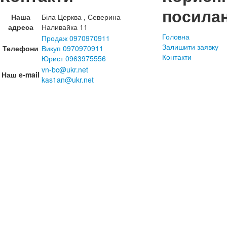
посила
Наша
Біла Церква , Северина
адреса
Наливайка 11
Головна
Продаж 0970970911
Залишити заявку
Телефони
Викуп 0970970911
Контакти
Юрист 0963975556
vn-bc@ukr.net
Наш e-mail
kas1an@ukr.net