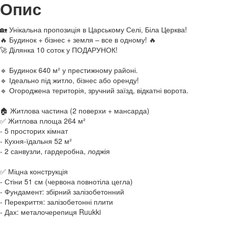
Опис
🏡 Унікальна пропозиція в Царському Селі, Біла Церква!
🔥 Будинок + бізнес + земля – все в одному! 🔥
🚀 Ділянка 10 соток у ПОДАРУНОК!
🔹 Будинок 640 м² у престижному районі.
🔹 Ідеально під житло, бізнес або оренду!
🔹 Огороджена територія, зручний заїзд, відкатні ворота.
🏠 Житлова частина (2 поверхи + мансарда)
✅ Житлова площа 264 м²
- 5 просторих кімнат
- Кухня-їдальня 52 м²
- 2 санвузли, гардеробна, лоджія
✅ Міцна конструкція
- Стіни 51 см (червона повнотіла цегла)
- Фундамент: збірний залізобетонний
- Перекриття: залізобетонні плити
- Дах: металочерепиця Ruukki