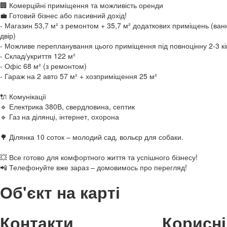
🏢 Комерційні приміщення та можливість оренди
💼 Готовий бізнес або пасивний дохід!
- Магазин 53,7 м² з ремонтом + 35,7 м² додаткових приміщень (ванн
двір)
- Можливе перепланування цього приміщення під повноцінну 2-3 кі
- Склад/укриття 122 м²
- Офіс 68 м² (з ремонтом)
- Гараж на 2 авто 57 м² + хозприміщення 25 м²
🔌 Комунікації
🔹 Електрика 380В, свердловина, септик
🔹 Газ на ділянці, інтернет, охорона
🌳 Ділянка 10 соток – молодий сад, вольєр для собаки.
💥 Все готово для комфортного життя та успішного бізнесу!
📲 Телефонуйте вже зараз – домовимось про перегляд!
Об'єкт на карті
Контакти
Корисні